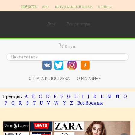
шерсть
мех
натуральный шелк
овчина
Вход
Регистрация
0 грн.
ОПЛАТА И ДОСТАВКА
О МАГАЗИНЕ
A
B
C
D
E
F
G
H
I
J
K
L
M
N
O
P
Q
R
S
T
U
V
W
Y
Z