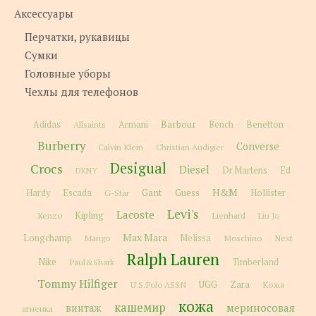
Аксессуары
Перчатки, рукавицы
Сумки
Головные уборы
Чехлы для телефонов
Barbour
Adidas
Allsaints
Armani
Bench
Benetton
Burberry
Converse
Calvin Klein
Christian Audigier
Desigual
Crocs
Diesel
Dr.Martens
Ed
DKNY
H&M
Gant
Guess
Hardy
Escada
G-Star
Hollister
Levi's
Lacoste
Kipling
Kenzo
Lienhard
Liu Jo
Max Mara
Longchamp
Melissa
Moschino
Next
Mango
Ralph Lauren
Nike
Paul&Shark
Timberland
Tommy Hilfiger
Zara
U.S.Polo ASSN
UGG
Кожа
кожа
кашемир
мериносовая
винтаж
ягненка