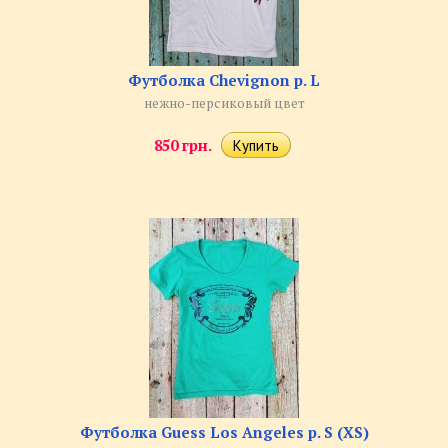
​Футболка Chevignon р. L
нежно-персиковый цвет
850 грн.
Футболка Guess Los Angeles р. S (XS)