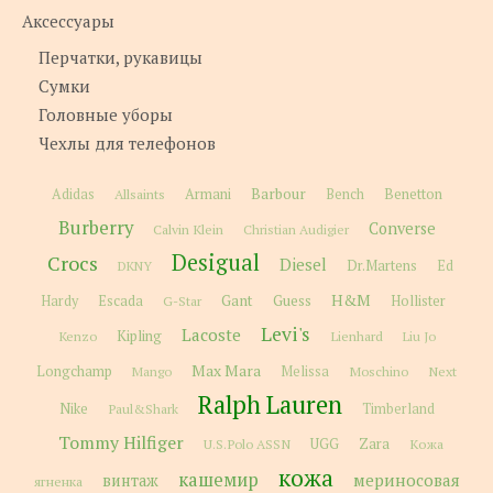
Аксессуары
Перчатки, рукавицы
Сумки
Головные уборы
Чехлы для телефонов
Barbour
Adidas
Allsaints
Armani
Bench
Benetton
Burberry
Converse
Calvin Klein
Christian Audigier
Desigual
Crocs
Diesel
Dr.Martens
Ed
DKNY
H&M
Gant
Guess
Hardy
Escada
G-Star
Hollister
Levi's
Lacoste
Kipling
Kenzo
Lienhard
Liu Jo
Max Mara
Longchamp
Melissa
Moschino
Next
Mango
Ralph Lauren
Nike
Paul&Shark
Timberland
Tommy Hilfiger
Zara
U.S.Polo ASSN
UGG
Кожа
кожа
кашемир
мериносовая
винтаж
ягненка