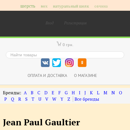
шерсть
мех
натуральный шелк
овчина
Вход
Регистрация
0 грн.
ОПЛАТА И ДОСТАВКА
О МАГАЗИНЕ
A
B
C
D
E
F
G
H
I
J
K
L
M
N
O
P
Q
R
S
T
U
V
W
Y
Z
Jean Paul Gaultier