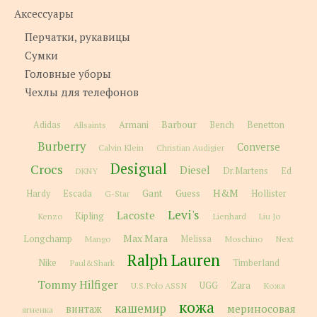
Аксессуары
Перчатки, рукавицы
Сумки
Головные уборы
Чехлы для телефонов
Barbour
Adidas
Allsaints
Armani
Bench
Benetton
Burberry
Converse
Calvin Klein
Christian Audigier
Desigual
Crocs
Diesel
Dr.Martens
Ed
DKNY
H&M
Gant
Guess
Hardy
Escada
G-Star
Hollister
Levi's
Lacoste
Kipling
Kenzo
Lienhard
Liu Jo
Max Mara
Longchamp
Melissa
Moschino
Next
Mango
Ralph Lauren
Nike
Paul&Shark
Timberland
Tommy Hilfiger
Zara
U.S.Polo ASSN
UGG
Кожа
кожа
кашемир
мериносовая
винтаж
ягненка