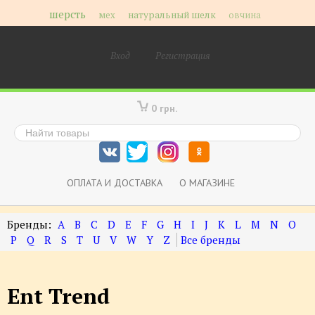
шерсть
мех
натуральный шелк
овчина
Вход
Регистрация
0 грн.
ОПЛАТА И ДОСТАВКА
О МАГАЗИНЕ
A
B
C
D
E
F
G
H
I
J
K
L
M
N
O
P
Q
R
S
T
U
V
W
Y
Z
Ent Trend