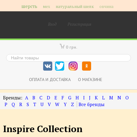
шерсть
мех
натуральный шелк
овчина
Вход
Регистрация
0 грн.
ОПЛАТА И ДОСТАВКА
О МАГАЗИНЕ
A
B
C
D
E
F
G
H
I
J
K
L
M
N
O
P
Q
R
S
T
U
V
W
Y
Z
Inspire Collection