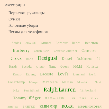
Аксессуары
Перчатки, рукавицы
Сумки
Головные уборы
Чехлы для телефонов
Barbour
Adidas
Allsaints
Armani
Bench
Benetton
Burberry
Converse
Calvin Klein
Christian Audigier
Desigual
Crocs
Diesel
Dr.Martens
Ed
DKNY
H&M
Gant
Guess
Hardy
Escada
G-Star
Hollister
Levi's
Lacoste
Kipling
Kenzo
Lienhard
Liu Jo
Max Mara
Longchamp
Melissa
Moschino
Next
Mango
Ralph Lauren
Nike
Paul&Shark
Timberland
Tommy Hilfiger
Zara
U.S.Polo ASSN
UGG
Кожа
кожа
кашемир
мериносовая
винтаж
ягненка