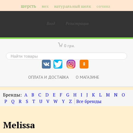
шерсть
мех
натуральный шелк
овчина
Вход
Регистрация
0 грн.
ОПЛАТА И ДОСТАВКА
О МАГАЗИНЕ
A
B
C
D
E
F
G
H
I
J
K
L
M
N
O
P
Q
R
S
T
U
V
W
Y
Z
Melissa