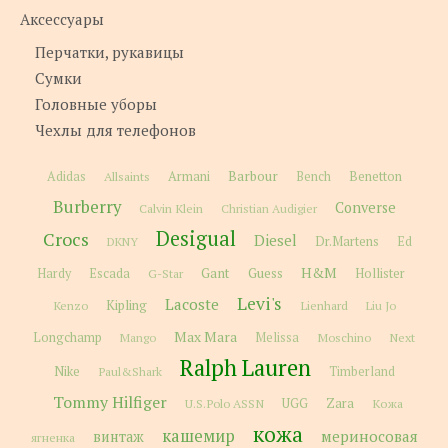
Аксессуары
Перчатки, рукавицы
Сумки
Головные уборы
Чехлы для телефонов
Barbour
Adidas
Allsaints
Armani
Bench
Benetton
Burberry
Converse
Calvin Klein
Christian Audigier
Desigual
Crocs
Diesel
Dr.Martens
Ed
DKNY
H&M
Gant
Guess
Hardy
Escada
G-Star
Hollister
Levi's
Lacoste
Kipling
Kenzo
Lienhard
Liu Jo
Max Mara
Longchamp
Melissa
Moschino
Next
Mango
Ralph Lauren
Nike
Paul&Shark
Timberland
Tommy Hilfiger
Zara
U.S.Polo ASSN
UGG
Кожа
кожа
кашемир
мериносовая
винтаж
ягненка