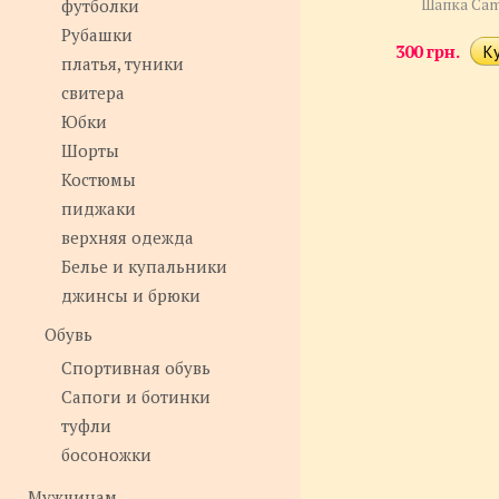
футболки
Шапка Ca
Рубашки
300 грн.
платья, туники
свитера
Юбки
Шорты
Костюмы
пиджаки
верхняя одежда
Белье и купальники
джинсы и брюки
Обувь
Спортивная обувь
Сапоги и ботинки
туфли
босоножки
Мужчинам