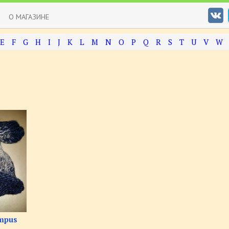
О МАГАЗИНЕ
E
F
G
H
I
J
K
L
M
N
O
P
Q
R
S
T
U
V
W
mpus