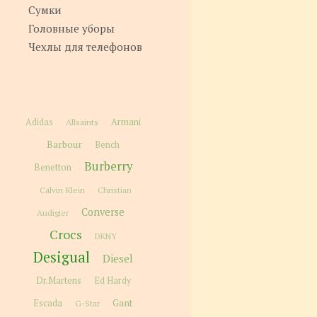
Сумки
Головные уборы
Чехлы для телефонов
Adidas
Allsaints
Armani
Barbour
Bench
Burberry
Benetton
Calvin Klein
Christian
Converse
Audigier
Crocs
DKNY
Desigual
Diesel
Dr.Martens
Ed Hardy
Gant
Escada
G-Star