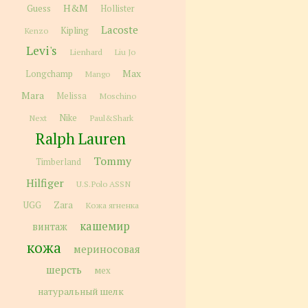
H&M
Guess
Hollister
Lacoste
Kipling
Kenzo
Levi's
Lienhard
Liu Jo
Max
Longchamp
Mango
Mara
Melissa
Moschino
Next
Nike
Paul&Shark
Ralph Lauren
Tommy
Timberland
Hilfiger
U.S.Polo ASSN
Zara
UGG
Кожа ягненка
кашемир
винтаж
кожа
мериносовая
шерсть
мех
натуральный шелк