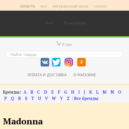
шерсть
мех
натуральный шелк
овчина
Вход
Регистрация
0 грн.
ОПЛАТА И ДОСТАВКА
О МАГАЗИНЕ
A
B
C
D
E
F
G
H
I
J
K
L
M
N
O
P
Q
R
S
T
U
V
W
Y
Z
Madonna