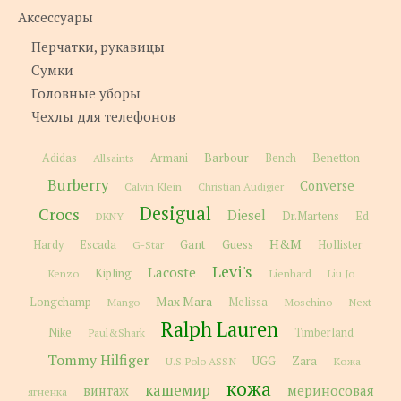
Аксессуары
Перчатки, рукавицы
Сумки
Головные уборы
Чехлы для телефонов
Barbour
Adidas
Allsaints
Armani
Bench
Benetton
Burberry
Converse
Calvin Klein
Christian Audigier
Desigual
Crocs
Diesel
Dr.Martens
Ed
DKNY
H&M
Gant
Guess
Hardy
Escada
G-Star
Hollister
Levi's
Lacoste
Kipling
Kenzo
Lienhard
Liu Jo
Max Mara
Longchamp
Melissa
Moschino
Next
Mango
Ralph Lauren
Nike
Paul&Shark
Timberland
Tommy Hilfiger
Zara
U.S.Polo ASSN
UGG
Кожа
кожа
кашемир
мериносовая
винтаж
ягненка