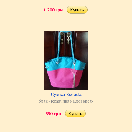
1 200 грн.
Сумка Escada
брак - ржавчина на люверсах
350 грн.