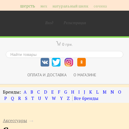
шерсть
мех
натуральный шелк
овчина
Вход
Регистрация
0 грн.
ОПЛАТА И ДОСТАВКА
О МАГАЗИНЕ
A
B
C
D
E
F
G
H
I
J
K
L
M
N
O
P
Q
R
S
T
U
V
W
Y
Z
Аксессуары
→