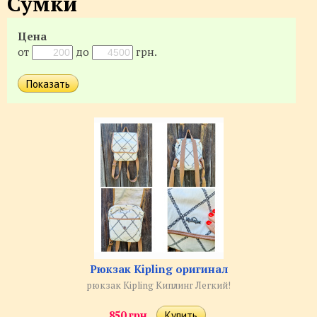
Сумки
Цена
от
до
грн.
Рюкзак Kipling оригинал
рюкзак Kipling Киплинг Легкий!
850 грн.