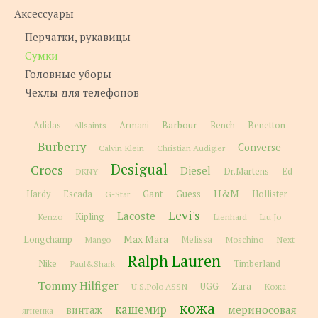
Аксессуары
Перчатки, рукавицы
Сумки
Головные уборы
Чехлы для телефонов
Barbour
Adidas
Allsaints
Armani
Bench
Benetton
Burberry
Converse
Calvin Klein
Christian Audigier
Desigual
Crocs
Diesel
Dr.Martens
Ed
DKNY
H&M
Gant
Guess
Hardy
Escada
G-Star
Hollister
Levi's
Lacoste
Kipling
Kenzo
Lienhard
Liu Jo
Max Mara
Longchamp
Melissa
Moschino
Next
Mango
Ralph Lauren
Nike
Paul&Shark
Timberland
Tommy Hilfiger
Zara
U.S.Polo ASSN
UGG
Кожа
кожа
кашемир
мериносовая
винтаж
ягненка