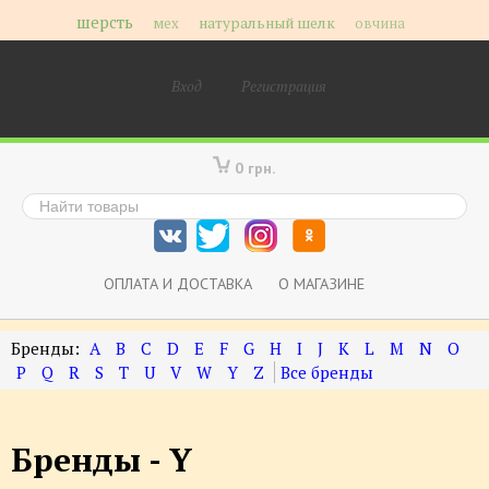
шерсть
мех
натуральный шелк
овчина
Вход
Регистрация
0 грн.
ОПЛАТА И ДОСТАВКА
О МАГАЗИНЕ
A
B
C
D
E
F
G
H
I
J
K
L
M
N
O
P
Q
R
S
T
U
V
W
Y
Z
Бренды - Y