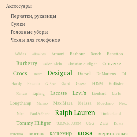
Аксессуары
Перчатки, рукавицы
Сумки
Головные уборы
Чехлы для телефонов
Barbour
Adidas
Allsaints
Armani
Bench
Benetton
Burberry
Converse
Calvin Klein
Christian Audigier
Desigual
Crocs
Diesel
Dr.Martens
Ed
DKNY
H&M
Gant
Guess
Hardy
Escada
G-Star
Hollister
Levi's
Lacoste
Kipling
Kenzo
Lienhard
Liu Jo
Max Mara
Longchamp
Melissa
Moschino
Next
Mango
Ralph Lauren
Nike
Paul&Shark
Timberland
Tommy Hilfiger
Zara
U.S.Polo ASSN
UGG
Кожа
кожа
кашемир
мериносовая
винтаж
ягненка