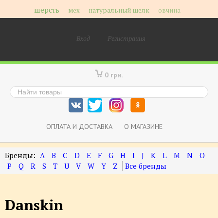
шерсть
мех
натуральный шелк
овчина
Вход
Регистрация
0 грн.
ОПЛАТА И ДОСТАВКА
О МАГАЗИНЕ
A
B
C
D
E
F
G
H
I
J
K
L
M
N
O
P
Q
R
S
T
U
V
W
Y
Z
Danskin