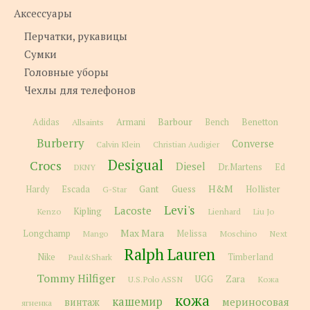
Аксессуары
Перчатки, рукавицы
Сумки
Головные уборы
Чехлы для телефонов
Barbour
Adidas
Allsaints
Armani
Bench
Benetton
Burberry
Converse
Calvin Klein
Christian Audigier
Desigual
Crocs
Diesel
Dr.Martens
Ed
DKNY
H&M
Gant
Guess
Hardy
Escada
G-Star
Hollister
Levi's
Lacoste
Kipling
Kenzo
Lienhard
Liu Jo
Max Mara
Longchamp
Melissa
Moschino
Next
Mango
Ralph Lauren
Nike
Paul&Shark
Timberland
Tommy Hilfiger
Zara
U.S.Polo ASSN
UGG
Кожа
кожа
кашемир
мериносовая
винтаж
ягненка