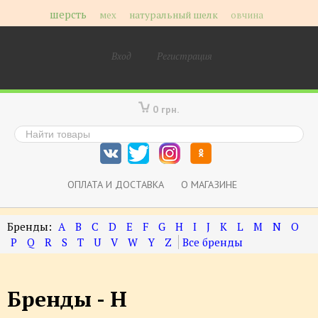
шерсть
мех
натуральный шелк
овчина
Вход
Регистрация
0 грн.
ОПЛАТА И ДОСТАВКА
О МАГАЗИНЕ
A
B
C
D
E
F
G
H
I
J
K
L
M
N
O
P
Q
R
S
T
U
V
W
Y
Z
Бренды - H