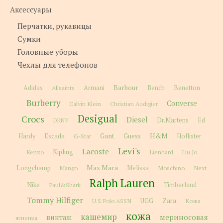
Аксессуары
Перчатки, рукавицы
Сумки
Головные уборы
Чехлы для телефонов
Barbour
Adidas
Allsaints
Armani
Bench
Benetton
Burberry
Converse
Calvin Klein
Christian Audigier
Desigual
Crocs
Diesel
Dr.Martens
Ed
DKNY
H&M
Gant
Guess
Hardy
Escada
G-Star
Hollister
Levi's
Lacoste
Kipling
Kenzo
Lienhard
Liu Jo
Max Mara
Longchamp
Melissa
Moschino
Next
Mango
Ralph Lauren
Nike
Paul&Shark
Timberland
Tommy Hilfiger
Zara
U.S.Polo ASSN
UGG
Кожа
кожа
кашемир
мериносовая
винтаж
ягненка