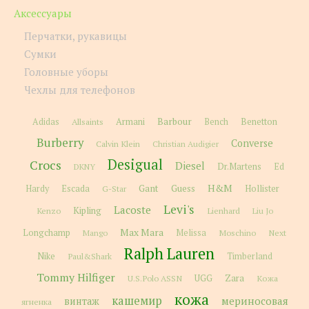
Аксессуары
Перчатки, рукавицы
Сумки
Головные уборы
Чехлы для телефонов
Barbour
Adidas
Allsaints
Armani
Bench
Benetton
Burberry
Converse
Calvin Klein
Christian Audigier
Desigual
Crocs
Diesel
Dr.Martens
Ed
DKNY
H&M
Gant
Guess
Hardy
Escada
G-Star
Hollister
Levi's
Lacoste
Kipling
Kenzo
Lienhard
Liu Jo
Max Mara
Longchamp
Melissa
Moschino
Next
Mango
Ralph Lauren
Nike
Paul&Shark
Timberland
Tommy Hilfiger
Zara
U.S.Polo ASSN
UGG
Кожа
кожа
кашемир
мериносовая
винтаж
ягненка