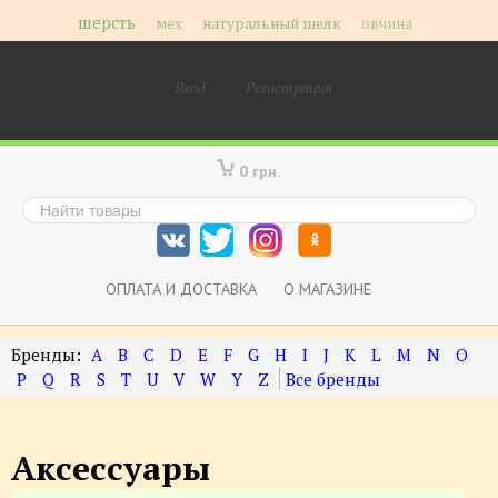
шерсть
мех
натуральный шелк
овчина
Вход
Регистрация
0 грн.
ОПЛАТА И ДОСТАВКА
О МАГАЗИНЕ
A
B
C
D
E
F
G
H
I
J
K
L
M
N
O
P
Q
R
S
T
U
V
W
Y
Z
Аксессуары