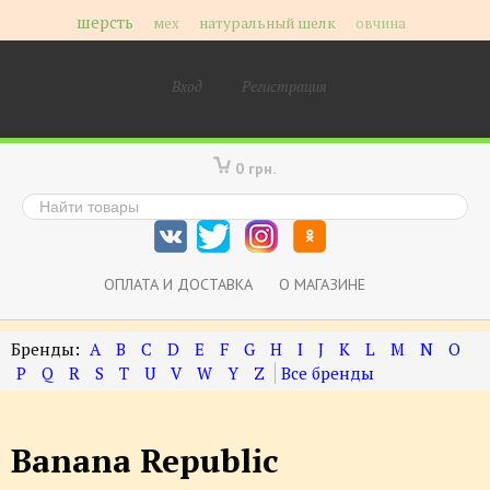
шерсть
мех
натуральный шелк
овчина
Вход
Регистрация
0 грн.
ОПЛАТА И ДОСТАВКА
О МАГАЗИНЕ
A
B
C
D
E
F
G
H
I
J
K
L
M
N
O
P
Q
R
S
T
U
V
W
Y
Z
Banana Republic