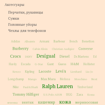
Аксессуары
Перчатки, рукавицы
Сумки
Головные уборы
Чехлы для телефонов
Barbour
Adidas
Allsaints
Armani
Bench
Benetton
Burberry
Converse
Calvin Klein
Christian Audigier
Desigual
Crocs
Diesel
Dr.Martens
Ed
DKNY
H&M
Gant
Guess
Hardy
Escada
G-Star
Hollister
Levi's
Lacoste
Kipling
Kenzo
Lienhard
Liu Jo
Max Mara
Longchamp
Melissa
Moschino
Next
Mango
Ralph Lauren
Nike
Paul&Shark
Timberland
Tommy Hilfiger
Zara
U.S.Polo ASSN
UGG
Кожа
кожа
кашемир
мериносовая
винтаж
ягненка