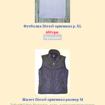
Футболка Diesel оригинал р. XL
650 грн.
Продано
Жилет Diesel оригинал размер M
Teflon™ Fabric Protector - водо- и грязеотталкивающие