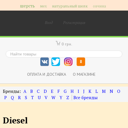
шерсть
мех
натуральный шелк
овчина
Вход
Регистрация
0 грн.
ОПЛАТА И ДОСТАВКА
О МАГАЗИНЕ
A
B
C
D
E
F
G
H
I
J
K
L
M
N
O
P
Q
R
S
T
U
V
W
Y
Z
Diesel