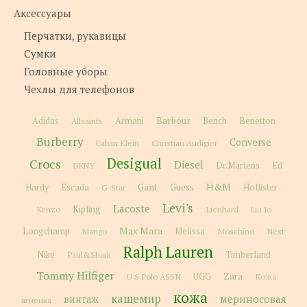
Аксессуары
Перчатки, рукавицы
Сумки
Головные уборы
Чехлы для телефонов
Barbour
Adidas
Allsaints
Armani
Bench
Benetton
Burberry
Converse
Calvin Klein
Christian Audigier
Desigual
Crocs
Diesel
Dr.Martens
Ed
DKNY
H&M
Gant
Guess
Hardy
Escada
G-Star
Hollister
Levi's
Lacoste
Kipling
Kenzo
Lienhard
Liu Jo
Max Mara
Longchamp
Melissa
Moschino
Next
Mango
Ralph Lauren
Nike
Paul&Shark
Timberland
Tommy Hilfiger
Zara
U.S.Polo ASSN
UGG
Кожа
кожа
кашемир
мериносовая
винтаж
ягненка