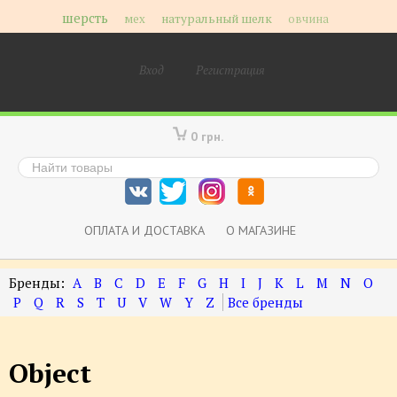
шерсть
мех
натуральный шелк
овчина
Вход
Регистрация
0 грн.
ОПЛАТА И ДОСТАВКА
О МАГАЗИНЕ
A
B
C
D
E
F
G
H
I
J
K
L
M
N
O
P
Q
R
S
T
U
V
W
Y
Z
Object