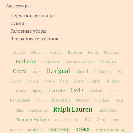
Аксессуары
Перчатки, рукавицы
Сумки
Головные уборы
Чехлы для телефонов
Barbour
Adidas
Allsaints
Armani
Bench
Benetton
Burberry
Converse
Calvin Klein
Christian Audigier
Desigual
Crocs
Diesel
Dr.Martens
Ed
DKNY
H&M
Gant
Guess
Hardy
Escada
G-Star
Hollister
Levi's
Lacoste
Kipling
Kenzo
Lienhard
Liu Jo
Max Mara
Longchamp
Melissa
Moschino
Next
Mango
Ralph Lauren
Nike
Paul&Shark
Timberland
Tommy Hilfiger
Zara
U.S.Polo ASSN
UGG
Кожа
кожа
кашемир
мериносовая
винтаж
ягненка