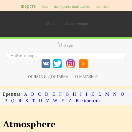
шерсть
мех
натуральный шелк
овчина
Вход
Регистрация
0 грн.
ОПЛАТА И ДОСТАВКА
О МАГАЗИНЕ
A
B
C
D
E
F
G
H
I
J
K
L
M
N
O
P
Q
R
S
T
U
V
W
Y
Z
Atmosphere