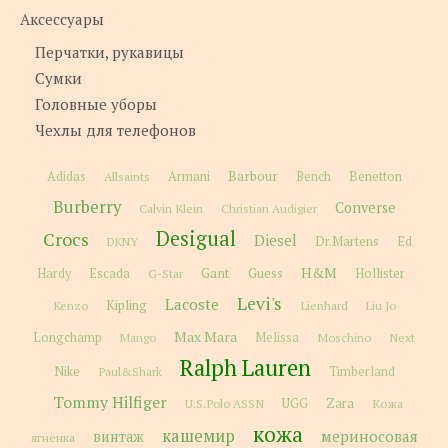
Аксессуары
Перчатки, рукавицы
Сумки
Головные уборы
Чехлы для телефонов
Barbour
Adidas
Allsaints
Armani
Bench
Benetton
Burberry
Converse
Calvin Klein
Christian Audigier
Desigual
Crocs
Diesel
Dr.Martens
Ed
DKNY
H&M
Gant
Guess
Hardy
Escada
G-Star
Hollister
Levi's
Lacoste
Kipling
Kenzo
Lienhard
Liu Jo
Max Mara
Longchamp
Melissa
Moschino
Next
Mango
Ralph Lauren
Nike
Paul&Shark
Timberland
Tommy Hilfiger
Zara
U.S.Polo ASSN
UGG
Кожа
кожа
кашемир
мериносовая
винтаж
ягненка