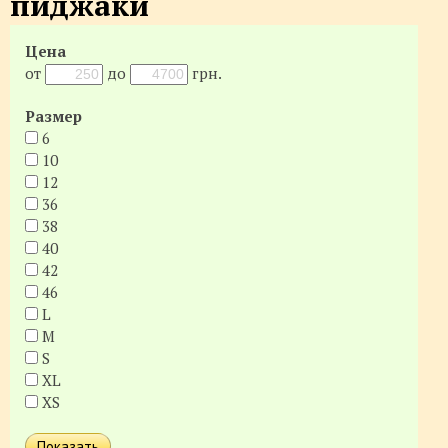
пиджаки
Цена
от
до
грн.
Размер
6
10
12
36
38
40
42
46
L
M
S
XL
XS