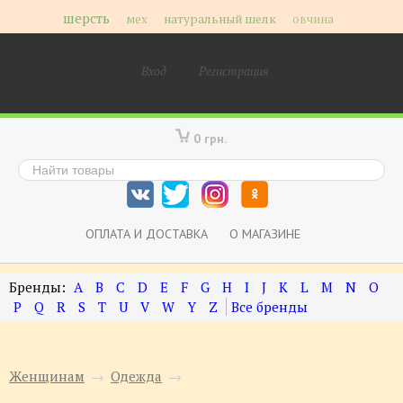
шерсть
мех
натуральный шелк
овчина
Вход
Регистрация
0 грн.
ОПЛАТА И ДОСТАВКА
О МАГАЗИНЕ
A
B
C
D
E
F
G
H
I
J
K
L
M
N
O
P
Q
R
S
T
U
V
W
Y
Z
Женщинам
→
Одежда
→