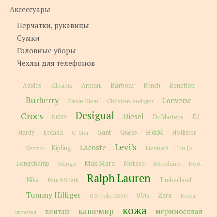
Аксессуары
Перчатки, рукавицы
Сумки
Головные уборы
Чехлы для телефонов
Barbour
Adidas
Allsaints
Armani
Bench
Benetton
Burberry
Converse
Calvin Klein
Christian Audigier
Desigual
Crocs
Diesel
Dr.Martens
Ed
DKNY
H&M
Gant
Guess
Hardy
Escada
G-Star
Hollister
Levi's
Lacoste
Kipling
Kenzo
Lienhard
Liu Jo
Max Mara
Longchamp
Melissa
Moschino
Next
Mango
Ralph Lauren
Nike
Paul&Shark
Timberland
Tommy Hilfiger
Zara
U.S.Polo ASSN
UGG
Кожа
кожа
кашемир
мериносовая
винтаж
ягненка