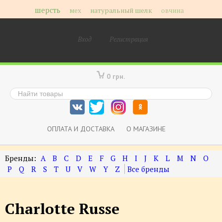
шерсть
мех
натуральный шелк
овчина
Вход
Регистрация
0 грн.
ОПЛАТА И ДОСТАВКА
О МАГАЗИНЕ
A
B
C
D
E
F
G
H
I
J
K
L
M
N
O
P
Q
R
S
T
U
V
W
Y
Z
Charlotte Russe