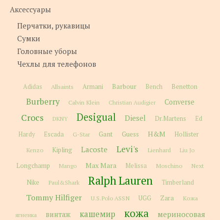
Аксессуары
Перчатки, рукавицы
Сумки
Головные уборы
Чехлы для телефонов
Barbour
Adidas
Allsaints
Armani
Bench
Benetton
Burberry
Converse
Calvin Klein
Christian Audigier
Desigual
Crocs
Diesel
Dr.Martens
Ed
DKNY
H&M
Gant
Guess
Hardy
Escada
G-Star
Hollister
Levi's
Lacoste
Kipling
Kenzo
Lienhard
Liu Jo
Max Mara
Longchamp
Melissa
Moschino
Next
Mango
Ralph Lauren
Nike
Paul&Shark
Timberland
Tommy Hilfiger
Zara
U.S.Polo ASSN
UGG
Кожа
кожа
кашемир
мериносовая
винтаж
ягненка