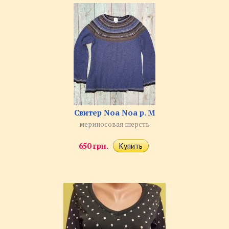
Свитер Noa Noa р. M
мериносовая шерсть
650 грн.