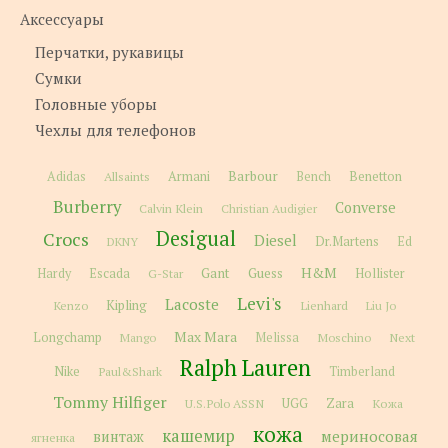
Аксессуары
Перчатки, рукавицы
Сумки
Головные уборы
Чехлы для телефонов
Barbour
Adidas
Allsaints
Armani
Bench
Benetton
Burberry
Converse
Calvin Klein
Christian Audigier
Desigual
Crocs
Diesel
Dr.Martens
Ed
DKNY
H&M
Gant
Guess
Hardy
Escada
G-Star
Hollister
Levi's
Lacoste
Kipling
Kenzo
Lienhard
Liu Jo
Max Mara
Longchamp
Melissa
Moschino
Next
Mango
Ralph Lauren
Nike
Paul&Shark
Timberland
Tommy Hilfiger
Zara
U.S.Polo ASSN
UGG
Кожа
кожа
кашемир
мериносовая
винтаж
ягненка