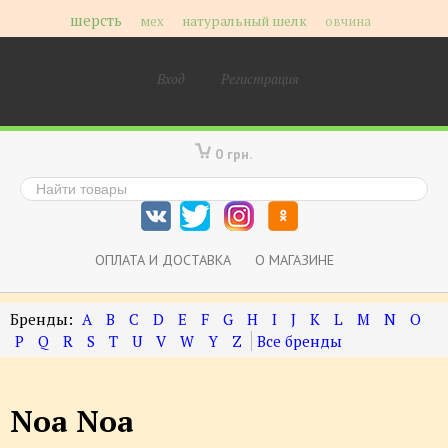
шерсть
мех
натуральный шелк
овчина
Вход
Регистрация
0 грн.
ОПЛАТА И ДОСТАВКА
О МАГАЗИНЕ
A
B
C
D
E
F
G
H
I
J
K
L
M
N
O
P
Q
R
S
T
U
V
W
Y
Z
Noa Noa