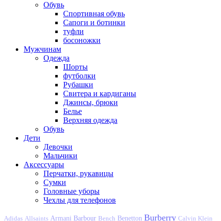
Обувь
Спортивная обувь
Сапоги и ботинки
туфли
босоножки
Мужчинам
Одежда
Шорты
футболки
Рубашки
Свитера и кардиганы
Джинсы, брюки
Белье
Верхняя одежда
Обувь
Дети
Девочки
Мальчики
Аксессуары
Перчатки, рукавицы
Сумки
Головные уборы
Чехлы для телефонов
Burberry
Barbour
Adidas
Allsaints
Armani
Bench
Benetton
Calvin Klein