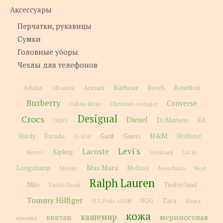
Аксессуары
Перчатки, рукавицы
Сумки
Головные уборы
Чехлы для телефонов
Barbour
Adidas
Allsaints
Armani
Bench
Benetton
Burberry
Converse
Calvin Klein
Christian Audigier
Desigual
Crocs
Diesel
Dr.Martens
Ed
DKNY
H&M
Gant
Guess
Hardy
Escada
G-Star
Hollister
Levi's
Lacoste
Kipling
Kenzo
Lienhard
Liu Jo
Max Mara
Longchamp
Melissa
Moschino
Next
Mango
Ralph Lauren
Nike
Paul&Shark
Timberland
Tommy Hilfiger
Zara
U.S.Polo ASSN
UGG
Кожа
кожа
кашемир
мериносовая
винтаж
ягненка