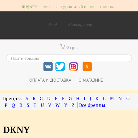
шерсть
мех
натуральный шелк
овчина
Вход
Регистрация
0 грн.
ОПЛАТА И ДОСТАВКА
О МАГАЗИНЕ
A
B
C
D
E
F
G
H
I
J
K
L
M
N
O
P
Q
R
S
T
U
V
W
Y
Z
DKNY