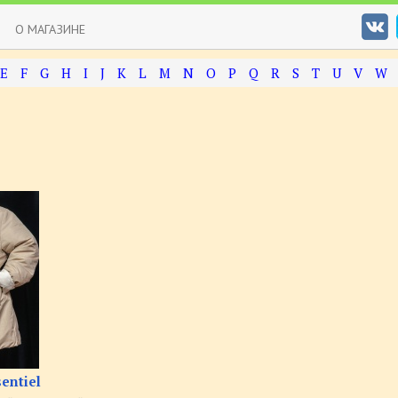
О МАГАЗИНЕ
E
F
G
H
I
J
K
L
M
N
O
P
Q
R
S
T
U
V
W
entiel