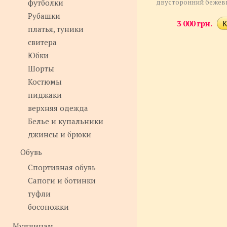
футболки
двусторонний бежев
Рубашки
3 000 грн.
платья, туники
свитера
Юбки
Шорты
Костюмы
пиджаки
верхняя одежда
Белье и купальники
джинсы и брюки
Обувь
Спортивная обувь
Сапоги и ботинки
туфли
босоножки
Мужчинам