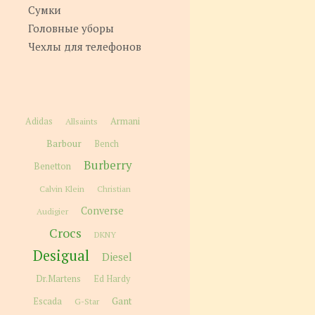
Сумки
Головные уборы
Чехлы для телефонов
Adidas
Allsaints
Armani
Barbour
Bench
Burberry
Benetton
Calvin Klein
Christian
Converse
Audigier
Crocs
DKNY
Desigual
Diesel
Dr.Martens
Ed Hardy
Gant
Escada
G-Star