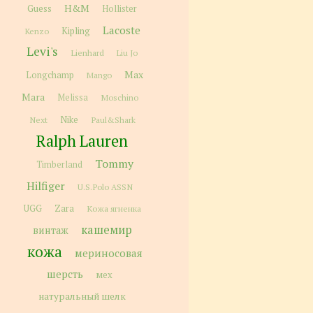
H&M
Guess
Hollister
Lacoste
Kipling
Kenzo
Levi's
Lienhard
Liu Jo
Max
Longchamp
Mango
Mara
Melissa
Moschino
Next
Nike
Paul&Shark
Ralph Lauren
Tommy
Timberland
Hilfiger
U.S.Polo ASSN
Zara
UGG
Кожа ягненка
кашемир
винтаж
кожа
мериносовая
шерсть
мех
натуральный шелк