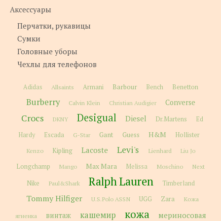
Аксессуары
Перчатки, рукавицы
Сумки
Головные уборы
Чехлы для телефонов
Barbour
Adidas
Allsaints
Armani
Bench
Benetton
Burberry
Converse
Calvin Klein
Christian Audigier
Desigual
Crocs
Diesel
Dr.Martens
Ed
DKNY
H&M
Gant
Guess
Hardy
Escada
G-Star
Hollister
Levi's
Lacoste
Kipling
Kenzo
Lienhard
Liu Jo
Max Mara
Longchamp
Melissa
Moschino
Next
Mango
Ralph Lauren
Nike
Paul&Shark
Timberland
Tommy Hilfiger
Zara
U.S.Polo ASSN
UGG
Кожа
кожа
кашемир
мериносовая
винтаж
ягненка