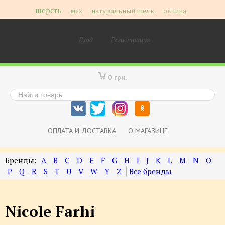
шерсть
мех
натуральный шелк
овчина
Вход
Регистрация
0 грн.
ОПЛАТА И ДОСТАВКА
О МАГАЗИНЕ
A
B
C
D
E
F
G
H
I
J
K
L
M
N
O
P
Q
R
S
T
U
V
W
Y
Z
Nicole Farhi