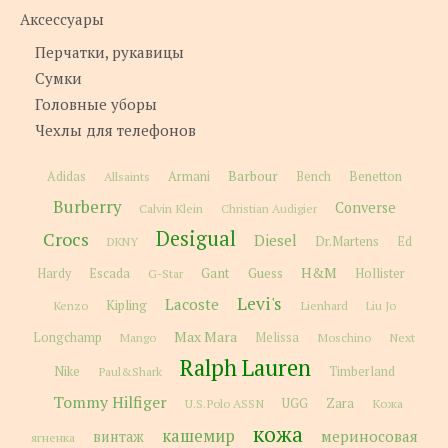
Аксессуары
Перчатки, рукавицы
Сумки
Головные уборы
Чехлы для телефонов
Barbour
Adidas
Allsaints
Armani
Bench
Benetton
Burberry
Converse
Calvin Klein
Christian Audigier
Desigual
Crocs
Diesel
Dr.Martens
Ed
DKNY
H&M
Gant
Guess
Hardy
Escada
G-Star
Hollister
Levi's
Lacoste
Kipling
Kenzo
Lienhard
Liu Jo
Max Mara
Longchamp
Melissa
Moschino
Next
Mango
Ralph Lauren
Nike
Paul&Shark
Timberland
Tommy Hilfiger
Zara
U.S.Polo ASSN
UGG
Кожа
кожа
кашемир
мериносовая
винтаж
ягненка