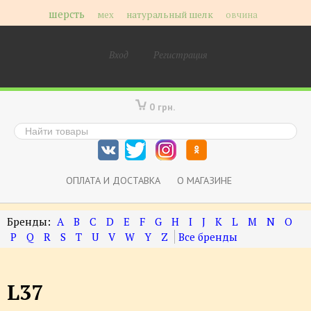
шерсть
мех
натуральный шелк
овчина
Вход
Регистрация
0 грн.
ОПЛАТА И ДОСТАВКА
О МАГАЗИНЕ
A
B
C
D
E
F
G
H
I
J
K
L
M
N
O
P
Q
R
S
T
U
V
W
Y
Z
L37