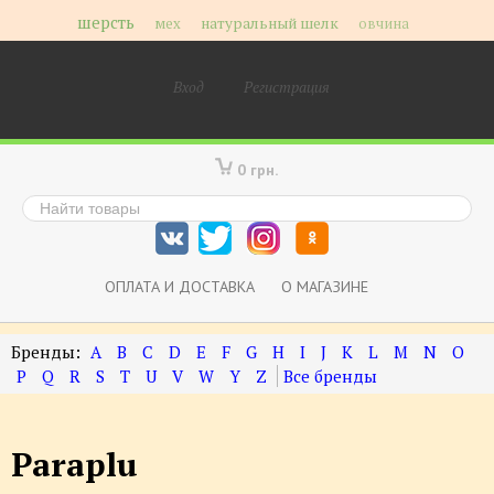
шерсть
мех
натуральный шелк
овчина
Вход
Регистрация
0 грн.
ОПЛАТА И ДОСТАВКА
О МАГАЗИНЕ
A
B
C
D
E
F
G
H
I
J
K
L
M
N
O
P
Q
R
S
T
U
V
W
Y
Z
Paraplu