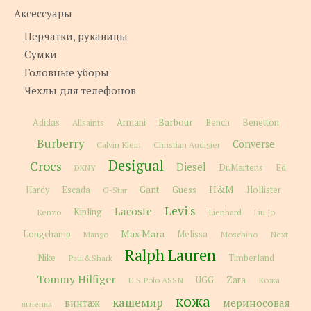
Аксессуары
Перчатки, рукавицы
Сумки
Головные уборы
Чехлы для телефонов
Barbour
Adidas
Allsaints
Armani
Bench
Benetton
Burberry
Converse
Calvin Klein
Christian Audigier
Desigual
Crocs
Diesel
Dr.Martens
Ed
DKNY
H&M
Gant
Guess
Hardy
Escada
G-Star
Hollister
Levi's
Lacoste
Kipling
Kenzo
Lienhard
Liu Jo
Max Mara
Longchamp
Melissa
Moschino
Next
Mango
Ralph Lauren
Nike
Paul&Shark
Timberland
Tommy Hilfiger
Zara
U.S.Polo ASSN
UGG
Кожа
кожа
кашемир
мериносовая
винтаж
ягненка