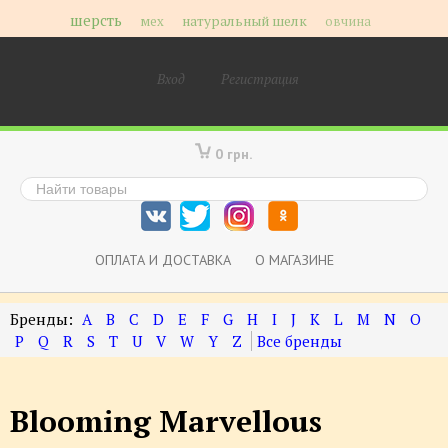
шерсть
мех
натуральный шелк
овчина
Вход
Регистрация
0 грн.
ОПЛАТА И ДОСТАВКА
О МАГАЗИНЕ
A
B
C
D
E
F
G
H
I
J
K
L
M
N
O
P
Q
R
S
T
U
V
W
Y
Z
Blooming Marvellous