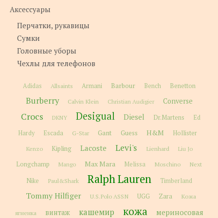
Аксессуары
Перчатки, рукавицы
Сумки
Головные уборы
Чехлы для телефонов
Barbour
Adidas
Allsaints
Armani
Bench
Benetton
Burberry
Converse
Calvin Klein
Christian Audigier
Desigual
Crocs
Diesel
Dr.Martens
Ed
DKNY
H&M
Gant
Guess
Hardy
Escada
G-Star
Hollister
Levi's
Lacoste
Kipling
Kenzo
Lienhard
Liu Jo
Max Mara
Longchamp
Melissa
Moschino
Next
Mango
Ralph Lauren
Nike
Paul&Shark
Timberland
Tommy Hilfiger
Zara
U.S.Polo ASSN
UGG
Кожа
кожа
кашемир
мериносовая
винтаж
ягненка