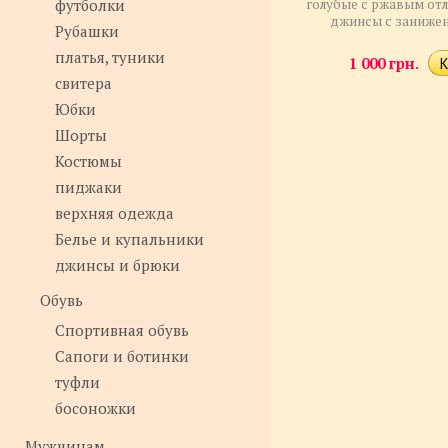
футболки
голубые с ржавым от
джинсы с занижен
Рубашки
платья, туники
1 000 грн.
свитера
Юбки
Шорты
Костюмы
пиджаки
верхняя одежда
Белье и купальники
джинсы и брюки
Обувь
Спортивная обувь
Сапоги и ботинки
туфли
босоножки
Мужчинам