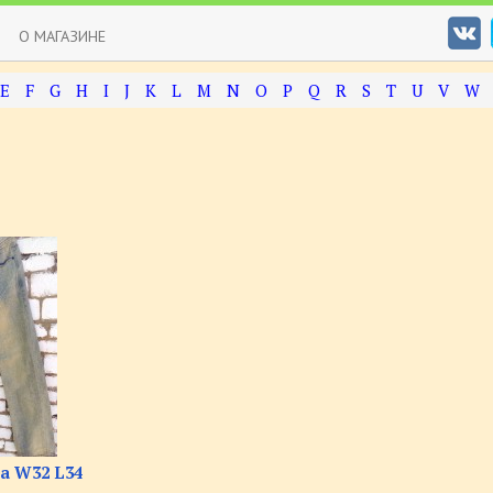
О МАГАЗИНЕ
E
F
G
H
I
J
K
L
M
N
O
P
Q
R
S
T
U
V
W
a W32 L34