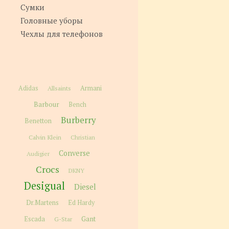
Сумки
Головные уборы
Чехлы для телефонов
Adidas
Allsaints
Armani
Barbour
Bench
Burberry
Benetton
Calvin Klein
Christian
Converse
Audigier
Crocs
DKNY
Desigual
Diesel
Dr.Martens
Ed Hardy
Gant
Escada
G-Star