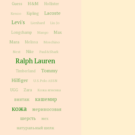
H&M
Guess
Hollister
Lacoste
Kipling
Kenzo
Levi's
Lienhard
Liu Jo
Max
Longchamp
Mango
Mara
Melissa
Moschino
Next
Nike
Paul&Shark
Ralph Lauren
Tommy
Timberland
Hilfiger
U.S.Polo ASSN
Zara
UGG
Кожа ягненка
кашемир
винтаж
кожа
мериносовая
шерсть
мех
натуральный шелк