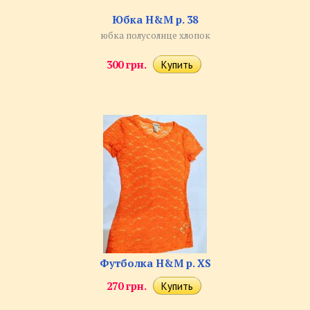
Юбка H&M р. 38
юбка полусолнце хлопок
300 грн.
Футболка H&M р. XS
270 грн.