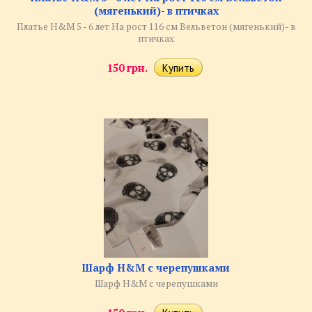
(мягенький)- в птичках
Платье H&M 5 - 6 лет На рост 116 см Вельветон (мягенький)- в
птичках
150 грн.
Шарф H&M с черепушками
Шарф H&M с черепушками