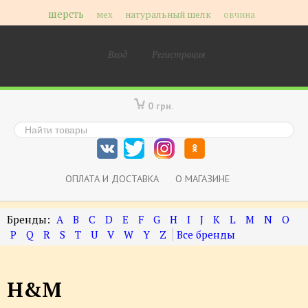
шерсть
мех
натуральный шелк
овчина
Вход
Регистрация
0 грн.
ОПЛАТА И ДОСТАВКА
О МАГАЗИНЕ
A
B
C
D
E
F
G
H
I
J
K
L
M
N
O
P
Q
R
S
T
U
V
W
Y
Z
H&M