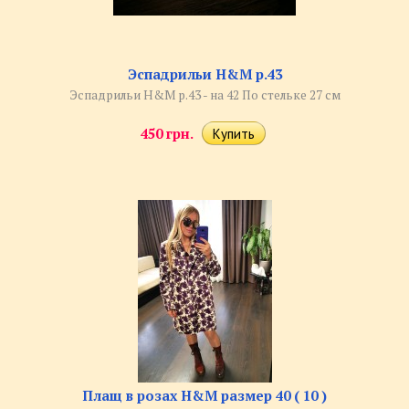
Эспадрильи H&M р.43
Эспадрильи H&M р.43 - на 42 По стельке 27 см
450 грн.
Плащ в розах H&M размер 40 ( 10 )