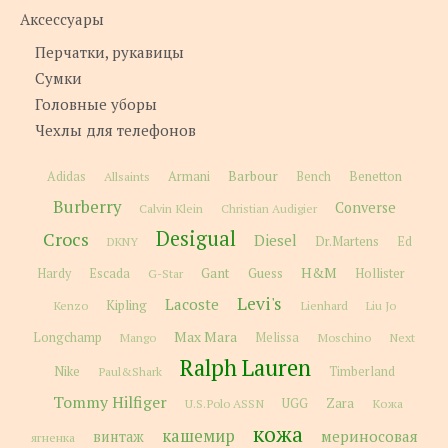
Аксессуары
Перчатки, рукавицы
Сумки
Головные уборы
Чехлы для телефонов
Barbour
Adidas
Allsaints
Armani
Bench
Benetton
Burberry
Converse
Calvin Klein
Christian Audigier
Desigual
Crocs
Diesel
Dr.Martens
Ed
DKNY
H&M
Gant
Guess
Hardy
Escada
G-Star
Hollister
Levi's
Lacoste
Kipling
Kenzo
Lienhard
Liu Jo
Max Mara
Longchamp
Melissa
Moschino
Next
Mango
Ralph Lauren
Nike
Paul&Shark
Timberland
Tommy Hilfiger
Zara
U.S.Polo ASSN
UGG
Кожа
кожа
кашемир
мериносовая
винтаж
ягненка