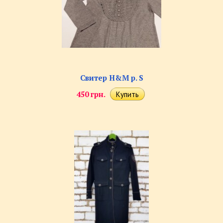
Свитер H&M р. S
450 грн.