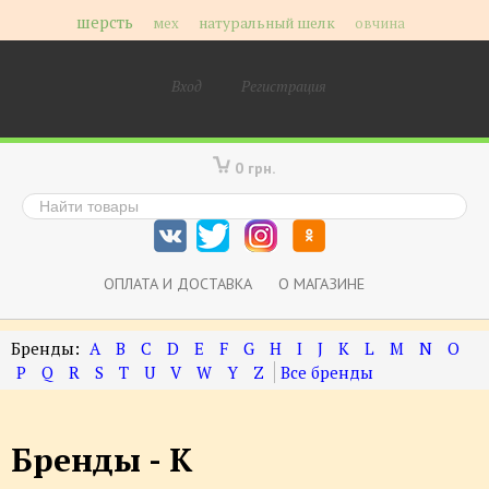
шерсть
мех
натуральный шелк
овчина
Вход
Регистрация
0 грн.
ОПЛАТА И ДОСТАВКА
О МАГАЗИНЕ
A
B
C
D
E
F
G
H
I
J
K
L
M
N
O
P
Q
R
S
T
U
V
W
Y
Z
Бренды - K