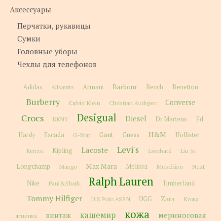
Аксессуары
Перчатки, рукавицы
Сумки
Головные уборы
Чехлы для телефонов
Barbour
Adidas
Allsaints
Armani
Bench
Benetton
Burberry
Converse
Calvin Klein
Christian Audigier
Desigual
Crocs
Diesel
Dr.Martens
Ed
DKNY
H&M
Gant
Guess
Hardy
Escada
G-Star
Hollister
Levi's
Lacoste
Kipling
Kenzo
Lienhard
Liu Jo
Max Mara
Longchamp
Melissa
Moschino
Next
Mango
Ralph Lauren
Nike
Paul&Shark
Timberland
Tommy Hilfiger
Zara
U.S.Polo ASSN
UGG
Кожа
кожа
кашемир
мериносовая
винтаж
ягненка