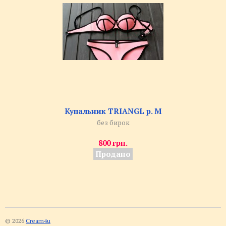
Купальник TRIANGL р. M
без бирок
800 грн.
Продано
© 2026
Cream4u