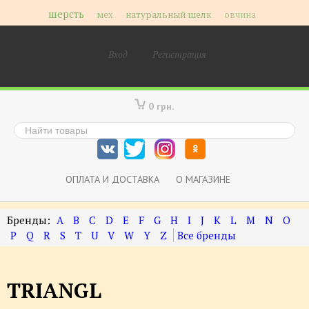
шерсть
мех
натуральный шелк
овчина
Вход
Регистрация
0 грн.
ОПЛАТА И ДОСТАВКА
О МАГАЗИНЕ
A
B
C
D
E
F
G
H
I
J
K
L
M
N
O
P
Q
R
S
T
U
V
W
Y
Z
TRIANGL