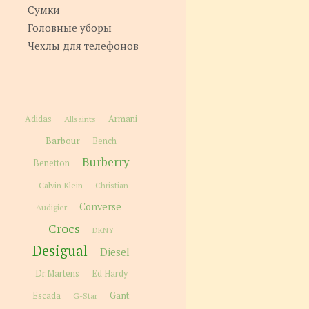
Сумки
Головные уборы
Чехлы для телефонов
Adidas
Allsaints
Armani
Barbour
Bench
Burberry
Benetton
Calvin Klein
Christian
Converse
Audigier
Crocs
DKNY
Desigual
Diesel
Dr.Martens
Ed Hardy
Gant
Escada
G-Star