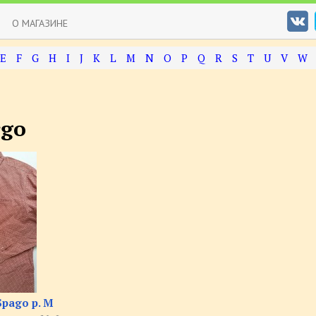
О МАГАЗИНЕ
E
F
G
H
I
J
K
L
M
N
O
P
Q
R
S
T
U
V
W
rgo
Spago р. M