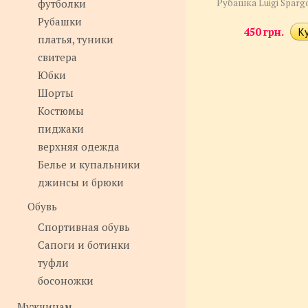
футболки
Рубашка Luigi Sparg
Рубашки
450 грн.
платья, туники
свитера
Юбки
Шорты
Костюмы
пиджаки
верхняя одежда
Белье и купальники
джинсы и брюки
Обувь
Спортивная обувь
Сапоги и ботинки
туфли
босоножки
Мужчинам