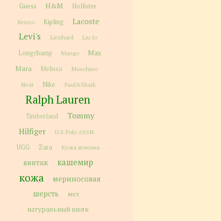
H&M
Guess
Hollister
Lacoste
Kipling
Kenzo
Levi's
Lienhard
Liu Jo
Max
Longchamp
Mango
Mara
Melissa
Moschino
Next
Nike
Paul&Shark
Ralph Lauren
Tommy
Timberland
Hilfiger
U.S.Polo ASSN
Zara
UGG
Кожа ягненка
кашемир
винтаж
кожа
мериносовая
шерсть
мех
натуральный шелк