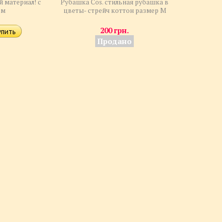
 материал! с
Рубашка Cos. стильная рубашка в
ом
цветы- стрейч коттон размер M
200 грн.
Продано