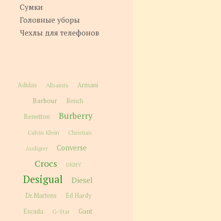
Сумки
Головные уборы
Чехлы для телефонов
Adidas
Allsaints
Armani
Barbour
Bench
Burberry
Benetton
Calvin Klein
Christian
Converse
Audigier
Crocs
DKNY
Desigual
Diesel
Dr.Martens
Ed Hardy
Gant
Escada
G-Star