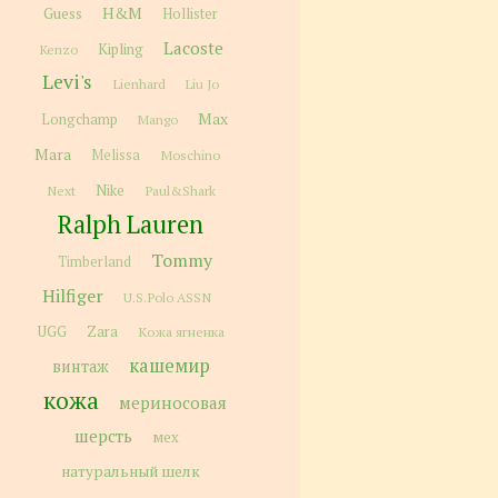
H&M
Guess
Hollister
Lacoste
Kipling
Kenzo
Levi's
Lienhard
Liu Jo
Max
Longchamp
Mango
Mara
Melissa
Moschino
Next
Nike
Paul&Shark
Ralph Lauren
Tommy
Timberland
Hilfiger
U.S.Polo ASSN
Zara
UGG
Кожа ягненка
кашемир
винтаж
кожа
мериносовая
шерсть
мех
натуральный шелк