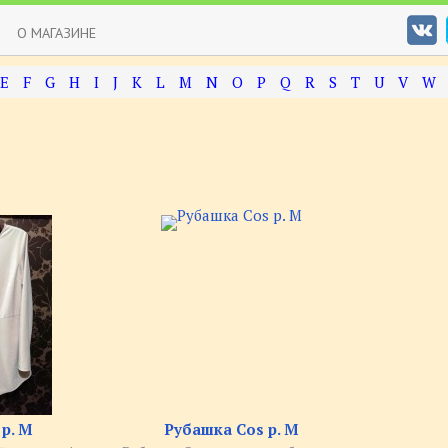
О МАГАЗИНЕ
E
F
G
H
I
J
K
L
M
N
O
P
Q
R
S
T
U
V
W
 р. M
Рубашка Cos р. M