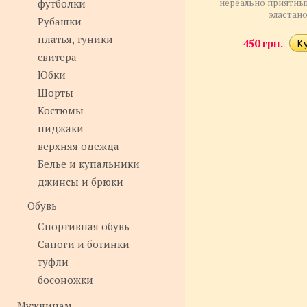
футболки
нереально приятный
эластан
Рубашки
платья, туники
450 грн.
свитера
Юбки
Шорты
Костюмы
пиджаки
верхняя одежда
Белье и купальники
джинсы и брюки
Обувь
Спортивная обувь
Сапоги и ботинки
туфли
босоножки
Мужчинам