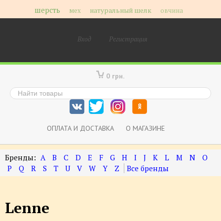
шерсть
мех
натуральный шелк
овчина
Вход
Регистрация
0 грн.
ОПЛАТА И ДОСТАВКА
О МАГАЗИНЕ
A
B
C
D
E
F
G
H
I
J
K
L
M
N
O
P
Q
R
S
T
U
V
W
Y
Z
Lenne