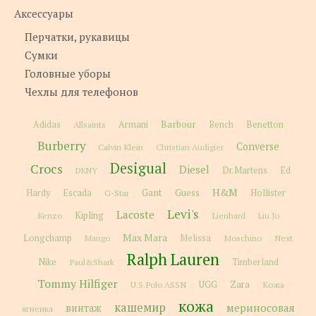
Аксессуары
Перчатки, рукавицы
Сумки
Головные уборы
Чехлы для телефонов
Barbour
Adidas
Allsaints
Armani
Bench
Benetton
Burberry
Converse
Calvin Klein
Christian Audigier
Desigual
Crocs
Diesel
Dr.Martens
Ed
DKNY
H&M
Gant
Guess
Hardy
Escada
G-Star
Hollister
Levi's
Lacoste
Kipling
Kenzo
Lienhard
Liu Jo
Max Mara
Longchamp
Melissa
Moschino
Next
Mango
Ralph Lauren
Nike
Paul&Shark
Timberland
Tommy Hilfiger
Zara
U.S.Polo ASSN
UGG
Кожа
кожа
кашемир
мериносовая
винтаж
ягненка