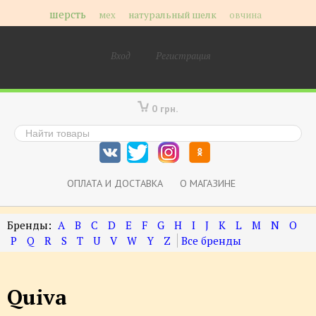
шерсть
мех
натуральный шелк
овчина
Вход
Регистрация
0 грн.
ОПЛАТА И ДОСТАВКА
О МАГАЗИНЕ
A
B
C
D
E
F
G
H
I
J
K
L
M
N
O
P
Q
R
S
T
U
V
W
Y
Z
Quiva