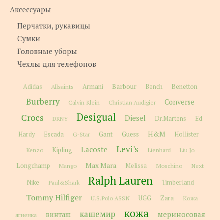
Аксессуары
Перчатки, рукавицы
Сумки
Головные уборы
Чехлы для телефонов
Barbour
Adidas
Allsaints
Armani
Bench
Benetton
Burberry
Converse
Calvin Klein
Christian Audigier
Desigual
Crocs
Diesel
Dr.Martens
Ed
DKNY
H&M
Gant
Guess
Hardy
Escada
G-Star
Hollister
Levi's
Lacoste
Kipling
Kenzo
Lienhard
Liu Jo
Max Mara
Longchamp
Melissa
Moschino
Next
Mango
Ralph Lauren
Nike
Paul&Shark
Timberland
Tommy Hilfiger
Zara
U.S.Polo ASSN
UGG
Кожа
кожа
кашемир
мериносовая
винтаж
ягненка