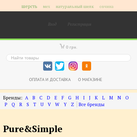
шерсть
мех
натуральный шелк
овчина
Вход
Регистрация
0 грн.
ОПЛАТА И ДОСТАВКА
О МАГАЗИНЕ
A
B
C
D
E
F
G
H
I
J
K
L
M
N
O
P
Q
R
S
T
U
V
W
Y
Z
Pure&Simple