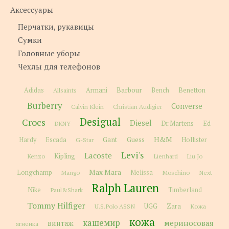
Аксессуары
Перчатки, рукавицы
Сумки
Головные уборы
Чехлы для телефонов
Barbour
Adidas
Allsaints
Armani
Bench
Benetton
Burberry
Converse
Calvin Klein
Christian Audigier
Desigual
Crocs
Diesel
Dr.Martens
Ed
DKNY
H&M
Gant
Guess
Hardy
Escada
G-Star
Hollister
Levi's
Lacoste
Kipling
Kenzo
Lienhard
Liu Jo
Max Mara
Longchamp
Melissa
Moschino
Next
Mango
Ralph Lauren
Nike
Paul&Shark
Timberland
Tommy Hilfiger
Zara
U.S.Polo ASSN
UGG
Кожа
кожа
кашемир
мериносовая
винтаж
ягненка