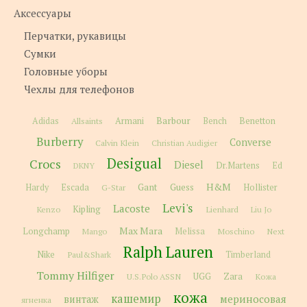
Аксессуары
Перчатки, рукавицы
Сумки
Головные уборы
Чехлы для телефонов
Barbour
Adidas
Allsaints
Armani
Bench
Benetton
Burberry
Converse
Calvin Klein
Christian Audigier
Desigual
Crocs
Diesel
Dr.Martens
Ed
DKNY
H&M
Gant
Guess
Hardy
Escada
G-Star
Hollister
Levi's
Lacoste
Kipling
Kenzo
Lienhard
Liu Jo
Max Mara
Longchamp
Melissa
Moschino
Next
Mango
Ralph Lauren
Nike
Paul&Shark
Timberland
Tommy Hilfiger
Zara
U.S.Polo ASSN
UGG
Кожа
кожа
кашемир
мериносовая
винтаж
ягненка