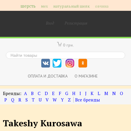
шерсть
мех
натуральный шелк
овчина
Вход
Регистрация
0 грн.
ОПЛАТА И ДОСТАВКА
О МАГАЗИНЕ
A
B
C
D
E
F
G
H
I
J
K
L
M
N
O
P
Q
R
S
T
U
V
W
Y
Z
Takeshy Kurosawa