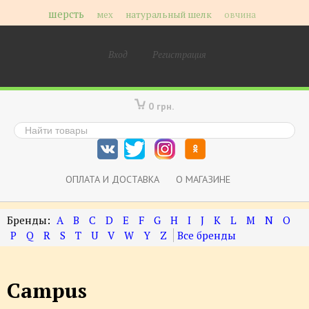
шерсть
мех
натуральный шелк
овчина
Вход
Регистрация
0 грн.
ОПЛАТА И ДОСТАВКА
О МАГАЗИНЕ
A
B
C
D
E
F
G
H
I
J
K
L
M
N
O
P
Q
R
S
T
U
V
W
Y
Z
Campus