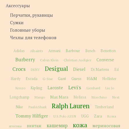
Аксессуары
Перчатки, рукавицы
Сумки
Головные уборы
Чехлы для телефонов
Barbour
Adidas
Allsaints
Armani
Bench
Benetton
Burberry
Converse
Calvin Klein
Christian Audigier
Desigual
Crocs
Diesel
Dr.Martens
Ed
DKNY
H&M
Gant
Guess
Hardy
Escada
G-Star
Hollister
Levi's
Lacoste
Kipling
Kenzo
Lienhard
Liu Jo
Max Mara
Longchamp
Melissa
Moschino
Next
Mango
Ralph Lauren
Nike
Paul&Shark
Timberland
Tommy Hilfiger
Zara
U.S.Polo ASSN
UGG
Кожа
кожа
кашемир
мериносовая
винтаж
ягненка