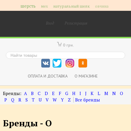
шерсть
мех
натуральный шелк
овчина
Вход
Регистрация
0 грн.
ОПЛАТА И ДОСТАВКА
О МАГАЗИНЕ
A
B
C
D
E
F
G
H
I
J
K
L
M
N
O
P
Q
R
S
T
U
V
W
Y
Z
Бренды - O