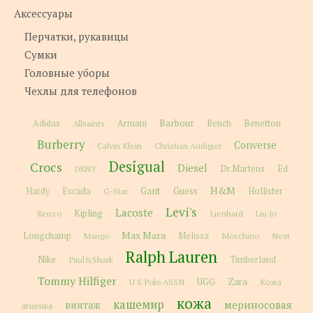
Аксессуары
Перчатки, рукавицы
Сумки
Головные уборы
Чехлы для телефонов
Barbour
Adidas
Allsaints
Armani
Bench
Benetton
Burberry
Converse
Calvin Klein
Christian Audigier
Desigual
Crocs
Diesel
Dr.Martens
Ed
DKNY
H&M
Gant
Guess
Hardy
Escada
G-Star
Hollister
Levi's
Lacoste
Kipling
Kenzo
Lienhard
Liu Jo
Max Mara
Longchamp
Melissa
Moschino
Next
Mango
Ralph Lauren
Nike
Paul&Shark
Timberland
Tommy Hilfiger
Zara
U.S.Polo ASSN
UGG
Кожа
кожа
кашемир
мериносовая
винтаж
ягненка