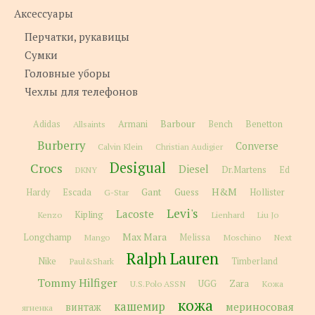
Аксессуары
Перчатки, рукавицы
Сумки
Головные уборы
Чехлы для телефонов
Barbour
Adidas
Allsaints
Armani
Bench
Benetton
Burberry
Converse
Calvin Klein
Christian Audigier
Desigual
Crocs
Diesel
Dr.Martens
Ed
DKNY
H&M
Gant
Guess
Hardy
Escada
G-Star
Hollister
Levi's
Lacoste
Kipling
Kenzo
Lienhard
Liu Jo
Max Mara
Longchamp
Melissa
Moschino
Next
Mango
Ralph Lauren
Nike
Paul&Shark
Timberland
Tommy Hilfiger
Zara
U.S.Polo ASSN
UGG
Кожа
кожа
кашемир
мериносовая
винтаж
ягненка