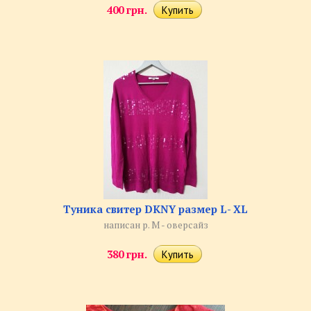
400 грн.
Туника свитер DKNY размер L- XL
написан р. М - оверсайз
380 грн.