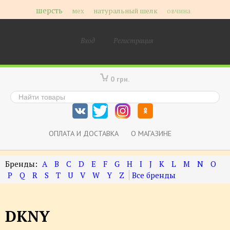
шерсть
мех
натуральный шелк
овчина
Вход
Регистрация
0 грн.
ОПЛАТА И ДОСТАВКА
О МАГАЗИНЕ
A
B
C
D
E
F
G
H
I
J
K
L
M
N
O
P
Q
R
S
T
U
V
W
Y
Z
DKNY