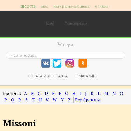
шерсть
мех
натуральный шелк
овчина
Вход
Регистрация
0 грн.
ОПЛАТА И ДОСТАВКА
О МАГАЗИНЕ
A
B
C
D
E
F
G
H
I
J
K
L
M
N
O
P
Q
R
S
T
U
V
W
Y
Z
Missoni