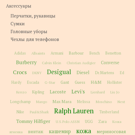
Аксессуары
Перчатки, рукавицы
Сумки
Головные уборы
Чехлы для телефонов
Barbour
Adidas
Allsaints
Armani
Bench
Benetton
Burberry
Converse
Calvin Klein
Christian Audigier
Desigual
Crocs
Diesel
Dr.Martens
Ed
DKNY
H&M
Gant
Guess
Hardy
Escada
G-Star
Hollister
Levi's
Lacoste
Kipling
Kenzo
Lienhard
Liu Jo
Max Mara
Longchamp
Melissa
Moschino
Next
Mango
Ralph Lauren
Nike
Paul&Shark
Timberland
Tommy Hilfiger
Zara
U.S.Polo ASSN
UGG
Кожа
кожа
кашемир
мериносовая
винтаж
ягненка