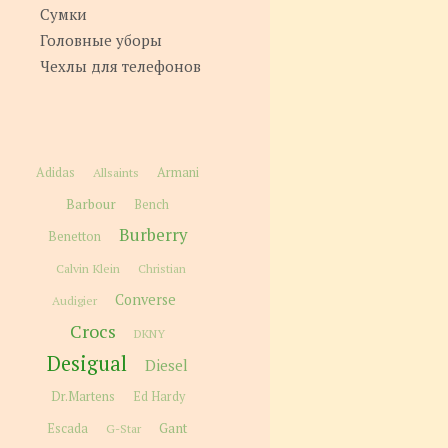
Сумки
Головные уборы
Чехлы для телефонов
Adidas
Allsaints
Armani
Barbour
Bench
Burberry
Benetton
Calvin Klein
Christian
Converse
Audigier
Crocs
DKNY
Desigual
Diesel
Dr.Martens
Ed Hardy
Gant
Escada
G-Star