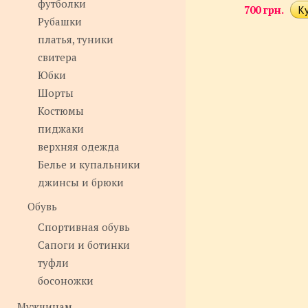
футболки
700 грн.
Рубашки
платья, туники
свитера
Юбки
Шорты
Костюмы
пиджаки
верхняя одежда
Белье и купальники
джинсы и брюки
Обувь
Спортивная обувь
Сапоги и ботинки
туфли
босоножки
Мужчинам