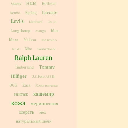
H&M
Guess
Hollister
Lacoste
Kipling
Kenzo
Levi's
Lienhard
Liu Jo
Max
Longchamp
Mango
Mara
Melissa
Moschino
Next
Nike
Paul&Shark
Ralph Lauren
Tommy
Timberland
Hilfiger
U.S.Polo ASSN
Zara
UGG
Кожа ягненка
кашемир
винтаж
кожа
мериносовая
шерсть
мех
натуральный шелк