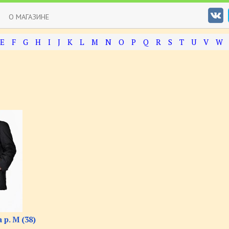
О МАГАЗИНЕ
E
F
G
H
I
J
K
L
M
N
O
P
Q
R
S
T
U
V
W
 р. M (38)