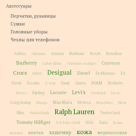
Аксессуары
Перчатки, рукавицы
Сумки
Головные уборы
Чехлы для телефонов
Barbour
Adidas
Allsaints
Armani
Bench
Benetton
Burberry
Converse
Calvin Klein
Christian Audigier
Desigual
Crocs
Diesel
Dr.Martens
Ed
DKNY
H&M
Gant
Guess
Hardy
Escada
G-Star
Hollister
Levi's
Lacoste
Kipling
Kenzo
Lienhard
Liu Jo
Max Mara
Longchamp
Melissa
Moschino
Next
Mango
Ralph Lauren
Nike
Paul&Shark
Timberland
Tommy Hilfiger
Zara
U.S.Polo ASSN
UGG
Кожа
кожа
кашемир
мериносовая
винтаж
ягненка