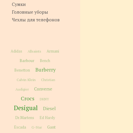
Сумки
Головные уборы
Чехлы для телефонов
Adidas
Allsaints
Armani
Barbour
Bench
Burberry
Benetton
Calvin Klein
Christian
Converse
Audigier
Crocs
DKNY
Desigual
Diesel
Dr.Martens
Ed Hardy
Gant
Escada
G-Star