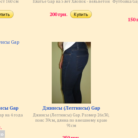
ст 160 см
Платье Gap на 5 лет Хлопок - вельветон
Футболка Ga
200 грн.
150 
нсы Gap
Джинсы (Леггинсы) Gap
p на 4 года
Джинсы (Леггинсы) Gap. Размер 26х30,
пояс 39см, длина по внешнему краю
91см
.
но
250 грн.