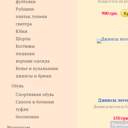
футболки
подросток на ро
Рубашки
900 грн.
платья, туники
свитера
Юбки
Шорты
Костюмы
пиджаки
верхняя одежда
Белье и купальники
джинсы и брюки
Обувь
Спортивная обувь
Джинсы леге
Сапоги и ботинки
Джинсы легенсы Ga
туфли
босоножки
150 грн
Прода
Мужчинам