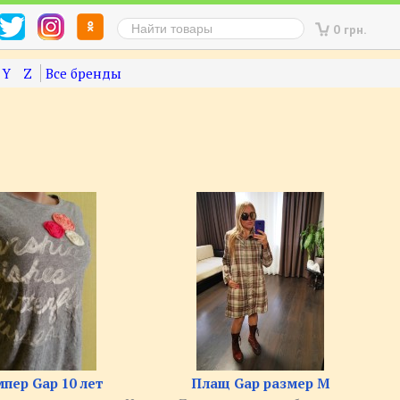
0 грн.
Y
Z
пер Gap 10 лет
Плащ Gap размер M