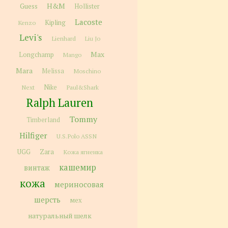
H&M
Guess
Hollister
Lacoste
Kipling
Kenzo
Levi's
Lienhard
Liu Jo
Max
Longchamp
Mango
Mara
Melissa
Moschino
Next
Nike
Paul&Shark
Ralph Lauren
Tommy
Timberland
Hilfiger
U.S.Polo ASSN
Zara
UGG
Кожа ягненка
кашемир
винтаж
кожа
мериносовая
шерсть
мех
натуральный шелк