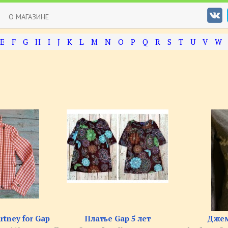
О МАГАЗИНЕ
E
F
G
H
I
J
K
L
M
N
O
P
Q
R
S
T
U
V
W
rtney for Gap
Платье Gap 5 лет
Джем