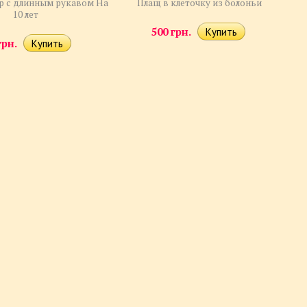
p с длинным рукавом На
Плащ в клеточку из болоньи
10 лет
500 грн.
грн.