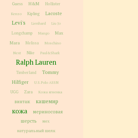
H&M
Guess
Hollister
Lacoste
Kipling
Kenzo
Levi's
Lienhard
Liu Jo
Max
Longchamp
Mango
Mara
Melissa
Moschino
Next
Nike
Paul&Shark
Ralph Lauren
Tommy
Timberland
Hilfiger
U.S.Polo ASSN
Zara
UGG
Кожа ягненка
кашемир
винтаж
кожа
мериносовая
шерсть
мех
натуральный шелк