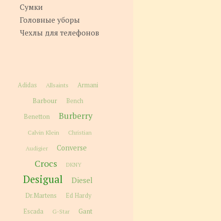
Сумки
Головные уборы
Чехлы для телефонов
Adidas
Allsaints
Armani
Barbour
Bench
Burberry
Benetton
Calvin Klein
Christian
Converse
Audigier
Crocs
DKNY
Desigual
Diesel
Dr.Martens
Ed Hardy
Gant
Escada
G-Star