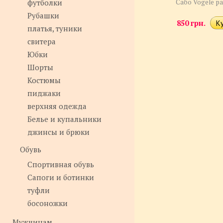
футболки
Сабо Vogele р
Рубашки
850 грн.
платья, туники
свитера
Юбки
Шорты
Костюмы
пиджаки
верхняя одежда
Белье и купальники
джинсы и брюки
Обувь
Спортивная обувь
Сапоги и ботинки
туфли
босоножки
Мужчинам