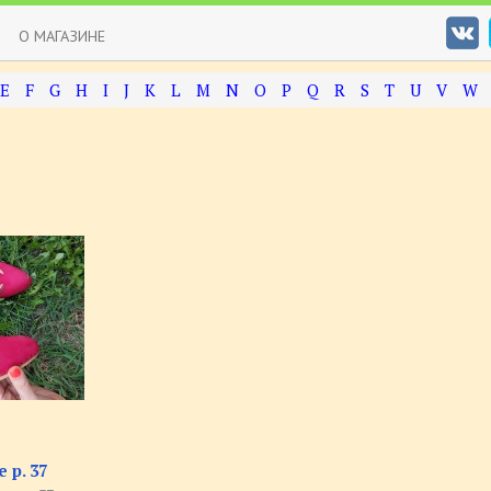
О МАГАЗИНЕ
E
F
G
H
I
J
K
L
M
N
O
P
Q
R
S
T
U
V
W
 р. 37