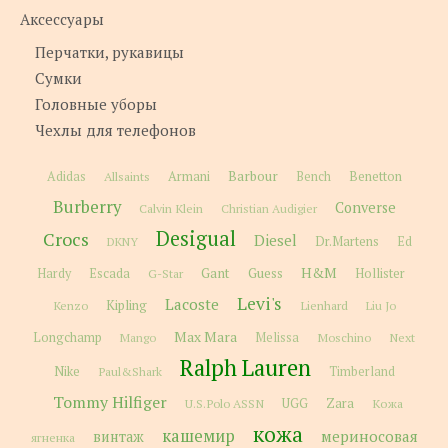
Аксессуары
Перчатки, рукавицы
Сумки
Головные уборы
Чехлы для телефонов
Barbour
Adidas
Allsaints
Armani
Bench
Benetton
Burberry
Converse
Calvin Klein
Christian Audigier
Desigual
Crocs
Diesel
Dr.Martens
Ed
DKNY
H&M
Gant
Guess
Hardy
Escada
G-Star
Hollister
Levi's
Lacoste
Kipling
Kenzo
Lienhard
Liu Jo
Max Mara
Longchamp
Melissa
Moschino
Next
Mango
Ralph Lauren
Nike
Paul&Shark
Timberland
Tommy Hilfiger
Zara
U.S.Polo ASSN
UGG
Кожа
кожа
кашемир
мериносовая
винтаж
ягненка