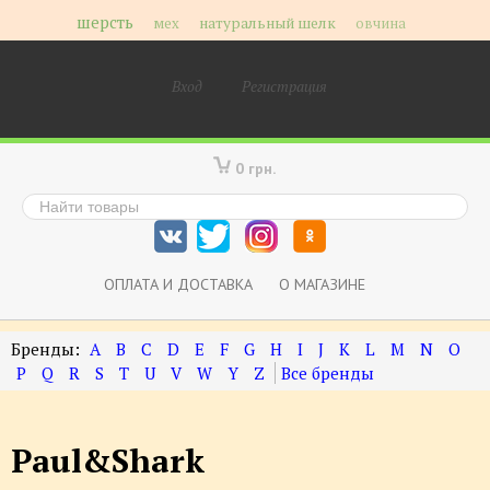
шерсть
мех
натуральный шелк
овчина
Вход
Регистрация
0 грн.
ОПЛАТА И ДОСТАВКА
О МАГАЗИНЕ
A
B
C
D
E
F
G
H
I
J
K
L
M
N
O
P
Q
R
S
T
U
V
W
Y
Z
Paul&Shark