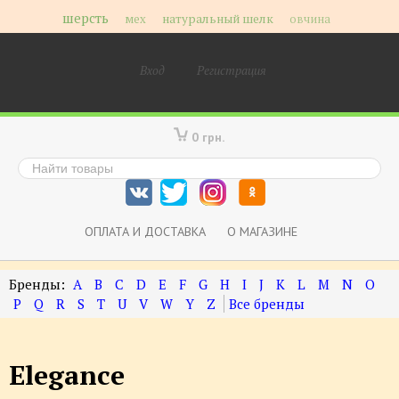
шерсть
мех
натуральный шелк
овчина
Вход
Регистрация
0 грн.
ОПЛАТА И ДОСТАВКА
О МАГАЗИНЕ
A
B
C
D
E
F
G
H
I
J
K
L
M
N
O
P
Q
R
S
T
U
V
W
Y
Z
Elegance