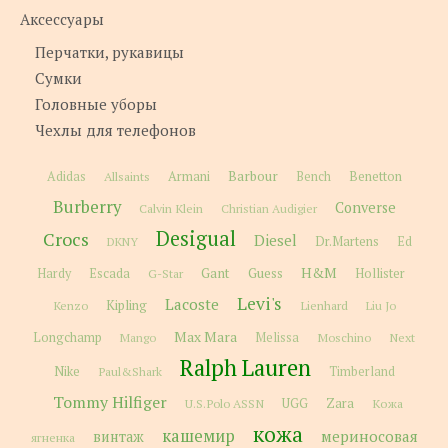
Аксессуары
Перчатки, рукавицы
Сумки
Головные уборы
Чехлы для телефонов
Barbour
Adidas
Allsaints
Armani
Bench
Benetton
Burberry
Converse
Calvin Klein
Christian Audigier
Desigual
Crocs
Diesel
Dr.Martens
Ed
DKNY
H&M
Gant
Guess
Hardy
Escada
G-Star
Hollister
Levi's
Lacoste
Kipling
Kenzo
Lienhard
Liu Jo
Max Mara
Longchamp
Melissa
Moschino
Next
Mango
Ralph Lauren
Nike
Paul&Shark
Timberland
Tommy Hilfiger
Zara
U.S.Polo ASSN
UGG
Кожа
кожа
кашемир
мериносовая
винтаж
ягненка